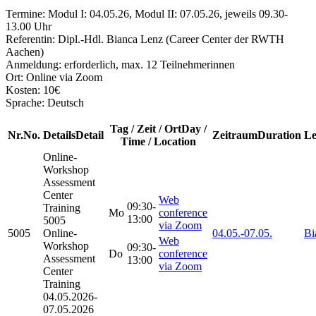
Termine: Modul I: 04.05.26, Modul II: 07.05.26, jeweils 09.30-
13.00 Uhr
Referentin: Dipl.-Hdl. Bianca Lenz (Career Center der RWTH
Aachen)
Anmeldung: erforderlich, max. 12 Teilnehmerinnen
Ort: Online via Zoom
Kosten: 10€
Sprache: Deutsch
Tag / Zeit / Ort
Day /
Nr.
No.
Details
Detail
Zeitraum
Duration
Le
Time / Location
Online-
Workshop
Assessment
Center
Web
09:30-
Training
Mo
conference
13:00
5005
via Zoom
5005
Online-
04.05.-
07.05.
Bi
Web
Workshop
09:30-
Do
conference
Assessment
13:00
via Zoom
Center
Training
04.05.2026-
07.05.2026